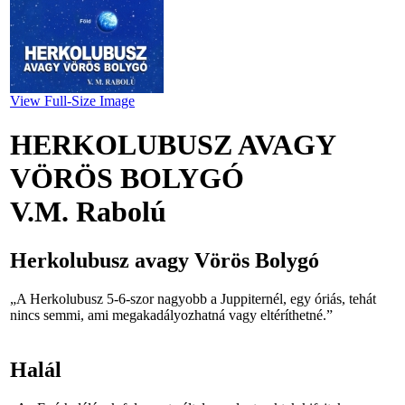
View Full-Size Image
HERKOLUBUSZ AVAGY
VÖRÖS BOLYGÓ
V.M. Rabolú
Herkolubusz avagy Vörös Bolygó
„A Herkolubusz 5-6-szor nagyobb a Juppiternél, egy óriás, tehát
nincs semmi, ami megakadályozhatná vagy eltérít­hetné.”
Halál