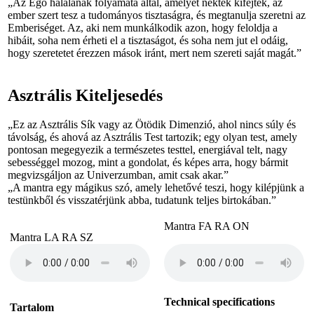
„Az Egó halálának folyamata által, ame­lyet nektek kifejtek, az
ember szert tesz a tu­do­mányos tisztaságra, és megtanulja sze­ret­ni az
Emberiséget. Az, aki nem munkálko­dik azon, hogy feloldja a
hibáit, soha nem érheti el a tisztaságot, és soha nem jut el odá­ig,
hogy szeretetet érezzen mások iránt, mert nem szereti saját magát.”
Asztrális Kiteljesedés
„Ez az Asztrális Sík vagy az Ötödik Di­menzió, ahol nincs súly és
távolság, és aho­vá az Asztrális Test tartozik; egy olyan test, amely
pontosan megegyezik a természetes testtel, energiával telt, nagy
sebességgel mo­zog, mint a gondolat, és képes arra, hogy bár­mit
megvizsgáljon az Univerzumban, amit csak akar.”
„A mantra egy mágikus szó, amely lehetővé teszi, hogy kilépjünk a
tes­tünk­ből és vissza­tér­jünk abba, tudatunk tel­jes birtokában.”
Mantra FA RA ON
Mantra LA RA SZ
Technical specifications
Tartalom