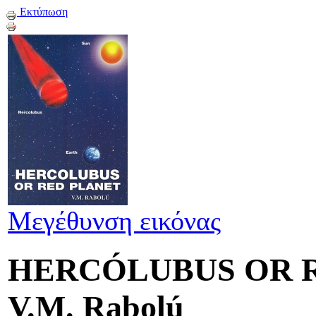
Εκτύπωση
Μεγέθυνση εικόνας
HERCÓLUBUS OR 
V.M. Rabolú