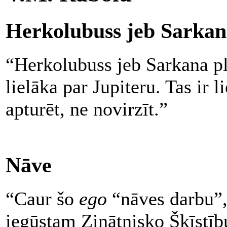
Herkolubuss jeb Sarkan
“Herkolubuss jeb Sarkana pla
lielāka par Jupiteru. Tas ir l
apturēt, ne novirzīt.”
Nāve
“Caur šo
ego
“nāves darbu”, 
iegūstam Zinātnisko Šķīstīb