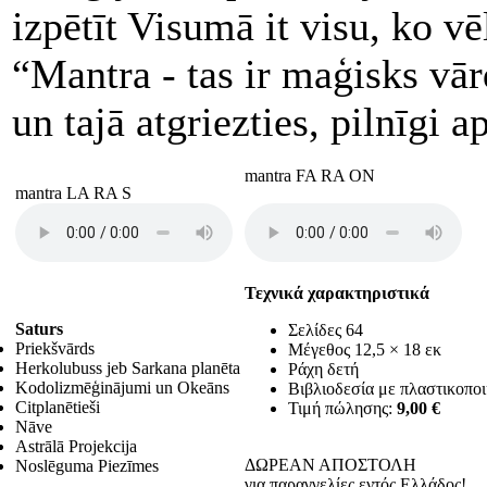
izpētīt Visumā it visu, ko vē
“Mantra - tas ir maģisks vārd
un tajā atgriezties, pilnīgi a
mantra FA RA ON
mantra LA RA S
Τεχνικά χαρακτηριστικά
Saturs
Σελίδες 64
Priekšvārds
Μέγεθος 12,5 × 18 εκ
Herkolubuss jeb Sarkana planēta
Ράχη δετή
Kodolizmēģinājumi un Οkeāns
Βιβλιοδεσία με πλαστικοπο
Citplanētieši
Τιμή πώλησης:
9,00 €
Nāve
Astrālā Projekcija
ΔΩΡΕΑΝ ΑΠΟΣΤΟΛΗ
Noslēguma Piezīmes
για παραγγελίες εντός Ελλάδος!