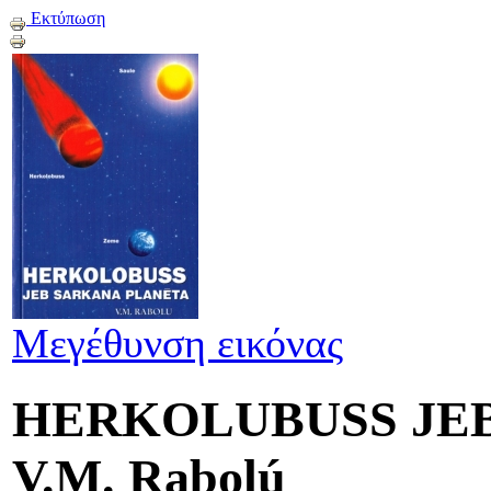
Εκτύπωση
Μεγέθυνση εικόνας
HERKOLUBUSS JE
V.M. Rabolú