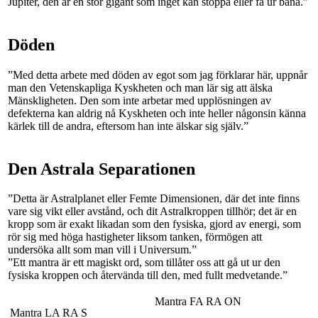
Jupiter, den är en stor gigant som inget kan stoppa eller få ur bana.”
Döden
”Med detta arbete med döden av egot som jag förklarar här, uppnår
man den Vetenskapliga Kyskheten och man lär sig att älska
Mänskligheten. Den som inte arbetar med upplösningen av
defekterna kan aldrig nå Kyskheten och inte heller någonsin känna
kärlek till de andra, eftersom han inte älskar sig själv.”
Den Astrala Separationen
”Detta är Astralplanet eller Femte Dimensionen, där det inte finns
vare sig vikt eller avstånd, och dit Astralkroppen tillhör; det är en
kropp som är exakt likadan som den fysiska, gjord av energi, som
rör sig med höga hastigheter liksom tanken, förmögen att
undersöka allt som man vill i Universum.”
”Ett mantra är ett magiskt ord, som tillåter oss att gå ut ur den
fysiska kroppen och återvända till den, med fullt medvetande.”
Mantra FA RA ON
Mantra LA RA S