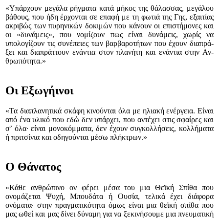
«Υπάρχουν μεγάλα ρήγματα κατά μήκος της θά­λασ­σας, μεγάλου
βάθους, που ήδη έρχονται σε ε­πα­φή με τη φωτιά της Γης, εξαιτίας
α­κρι­βώς των πυρηνικών δοκιμών που κά­νουν οι επι­στή­μονες και
οι «δυνάμεις», που νομίζουν πως εί­ναι δυ­νά­μεις, χωρίς να
υπολογίζουν τις συ­νέ­πει­ες των βαρβαρο­τή­των που έχουν δια­πρά­
ξει και δια­πράτ­τουν ε­νά­ντια στον πλα­νή­τη και ενάντια στην Αν­
θρω­πό­τητα.»
Οι Εξωγήινοι
«Τα διαπλανητικά σκάφη κινούνται όλα με ηλια­κή ενέργεια. Είναι
από ένα υλικό που εδώ δεν υ­πάρχει, που αντέχει στις σφαίρες και
σ’ όλα∙ εί­ναι μονοκόμματα, δεν έχουν συγκολλήσεις, κολ­λήματα
ή πριτσίνια και οδηγούνται μέσω πλή­κ­τρων.»
O Θάνατος
«Κάθε ανθρώπινο ον φέρει μέσα του μια Θε­ϊκή Σπίθα που
ονομάζεται Ψυχή, Μπουδάτα ή Ου­σία, τελικά έχει διάφορα
ονόματα∙ στην πραγ­μα­τικότητα όμως είναι μια θεϊκή σπίθα που
μας ω­θεί και μας δίνει δύναμη για να ξεκινήσουμε μια πνευματική