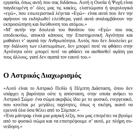
εργασία, ό­πως αυτή που σας δι­δά­σκω. Αυτή η Ουσία ή Ψυχή είναι
παγιδευ­μέ­νη σ’ όλες μας τις κα­κίες, ελαττώματα ή ψυχο­λο­γι­κά
«εγώ», που ε­σω­τεριστικά λέγεται «Εγώ»∙ είναι αυτά που δεν την
αφήνουν να εκδηλωθεί ελεύθερα, για­τί αυτά αναλαμβάνουν την
εκπρο­σώ­πηση και διεύθυνση του ατόμου.»
«Μ’ αυτήν την δουλειά του θανάτου του «Εγώ» που σας
υποδεικνύω, αποκτά κάποιος την Ε­πιστη­μο­νική Αγνότητα και
μαθαίνει ν’ αγα­πά την Αν­θρωπότητα. Αυτός που δεν δουλεύει με
την διάλυση των ελατ­τω­μάτων, δεν μπορεί ποτέ να φθάσει στην
Α­γνότητα ούτε μπορεί ποτέ να φθάσει να αισθαν­θεί αγάπη για
τους άλλους, γιατί δεν αγαπά τον εαυτό του.»
Ο Αστρικός Διαχωρισμός
«Αυτό είναι το Αστρικό Πεδίο ή Πέμπτη Διάσταση, όπου δεν
υπάρχει η βαρύτητα ούτε η απόσταση, στην οποία ανήκει το
Αστρικό Σώμα∙ ένα σώμα ακριβώς ίδιο με το φυσικό, ενεργεια­κό,
που κινείται με μεγάλες ταχύτη­τες, όπως η σκέψη, ικανό να
ερευνά όλα όσα θέλει από το Σύμπαν.»
«Ένα μάν­τραμ είναι μια μαγι­κή λέξη, που μας επιτρέπει να βγούμε
από το φυσικό σώ­μα και να ε­πι­στρέ­ψουμε σ’ αυ­τό, με πλήρη συ­
νείδηση.»