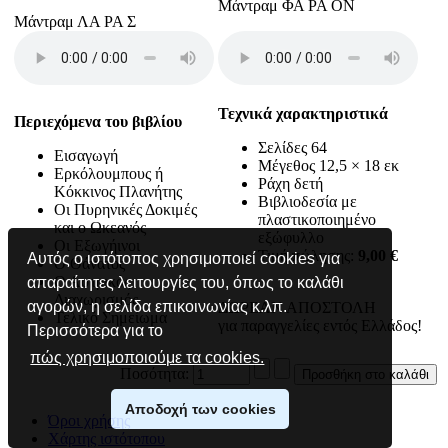
Μάντραμ ΦΑ ΡΑ ΟΝ
Μάντραμ ΛΑ ΡΑ Σ
Τεχνικά χαρακτηριστικά
Περιεχόμενα του βιβλίου
Σελίδες 64
Εισαγωγή
Μέγεθος 12,5 × 18 εκ
Ερκόλουμπους ή
Ράχη δετή
Κόκκινος Πλανήτης
Βιβλιοδεσία με
Οι Πυρηνικές Δοκιμές
πλαστικοποιημένο
και ο Ωκεανός
εξώφυλλο
Οι Εξωγήινοι
Τιμή πώλησης:
9,00 €
Αυτός ο ιστότοπος χρησιμοποιεί cookies για
O Θάνατος
Ο Αστρικός
απαραίτητες λειτουργίες του, όπως το καλάθι
Διαχωρισμός
αγορών, η σελίδα επικοινωνίας κ.λπ.
ΔΩΡΕΑΝ ΑΠΟΣΤΟΛΗ
Τελικό Σημείωμα
για παραγγελίες εντός Ελλάδος!
Περισσότερα για το
πώς χρησιμοποιούμε τα cookies.
Ποσότητα:
Αποδοχή των cookies
Όροι χρήσης
Χάρτης ιστότοπου