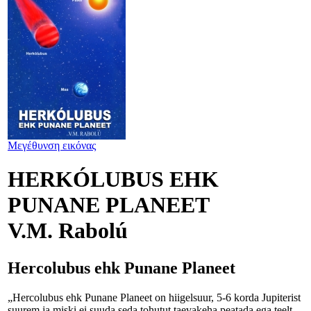
Μεγέθυνση εικόνας
HERKÓLUBUS EHK
PUNANE PLANEET
V.M. Rabolú
Hercolubus ehk Punane Planeet
„Hercolubus ehk Punane Planeet on hiigelsuur, 5-6 korda Jupiterist
suurem ja miski ei suuda seda tohutut taevakeha peatada ega teelt