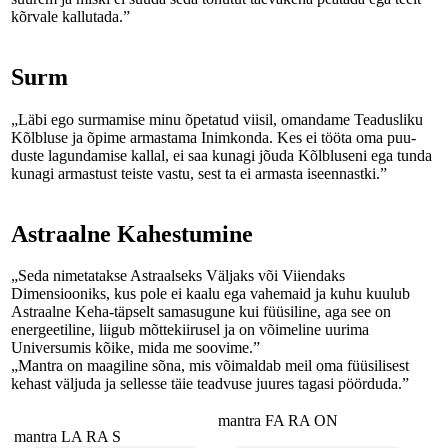
kõrvale kallutada.”
Surm
„Läbi ego surmamise minu õpetatud viisil, omandame Teadusliku
Kõlbluse ja õpime ar­mastama Inimkonda. Kes ei tööta oma puu­
duste lagundamise kallal, ei saa kunagi jõu­da Kõlbluseni ega tunda
kunagi armas­tust teis­te vastu, sest ta ei armasta iseen­nastki.”
Astraalne Kahestumine
„Seda nimetatakse Astraalseks Väljaks või Viiendaks
Dimensiooniks, kus pole ei kaa­lu ega vahemaid ja kuhu kuulub
Astraalne Keha-täpselt samasugune kui füüsiline, aga see on
energeetiline, liigub mõttekiirusel ja on võimeline uurima
Universumis kõike, mi­da me soovime.”
„Mantra on maagiline sõna, mis võimaldab meil oma füüsilisest
kehast väljuda ja sellesse täie tead­vuse juures tagasi pöörduda.”
mantra FA RA ON
mantra LA RA S