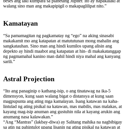
beses ang laki kumpara sa planetang Jupiter. Ito ay napakalaki at
walang sino man ang makapipigil o makapaglilipat nito.”
Kamatayan
“Sa pamamagitan ng pagkamatay ng “ego” na aking sinasabi
makakamit mo ang katapatan at matututunan mong mahalin ang
sangkatauhan. Sino man ang hindi kumilos upang alisin ang
depekto ay hindi maabot ang katapatan at hin- di makakatanggap
ng pagmamahal kanino man dahil hindi niya mahal ang kanyang
sarili.”
Astral Projection
“Ito ang panaginip o kathang-isip, o ang tinata­wag na ika-5
dimensyon, kung saan walang bi­gat o distansya at kung saan
magpupunta ang ating mga kamalayan. Isang katawan na kaha­
lintulad ng ating pisikal na katawan, mas mabi­lis, mas malakas, at
kayang mag-isip anu­man ang gustuhin nila at kayang arukin ang
anumang nasa kalawakan.”
“Ang “Mantras” (lakbay-diwa) ay Sali­tang mahika na nagbibigay
sa atin ng pahintulot upang lisanin ng ating pisikal na katawan at