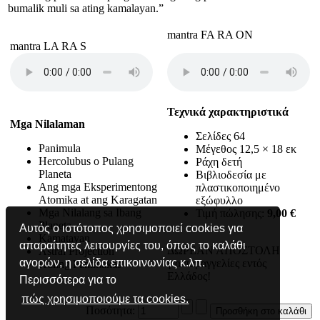
bu­malik muli sa ating kamalayan.”
mantra FA RA ON
mantra LA RA S
Τεχνικά χαρακτηριστικά
Mga Nilalaman
Σελίδες 64
Panimula
Μέγεθος 12,5 × 18 εκ
Hercolubus o Pulang
Ράχη δετή
Planeta
Βιβλιοδεσία με
Ang mga Eksperimentong
πλαστικοποιημένο
Atomika at ang Karagatan
εξώφυλλο
Mga Nilalang sa Ibang
Τιμή πώλησης:
9,00 €
Planeta
Αυτός ο ιστότοπος χρησιμοποιεί cookies για
Kamatayan
απαραίτητες λειτουργίες του, όπως το καλάθι
ΔΩΡΕΑΝ ΑΠΟΣΤΟΛΗ
Astral Projection
αγορών, η σελίδα επικοινωνίας κ.λπ.
για παραγγελίες εντός
Huling Pahimakas
Ελλάδος!
Περισσότερα για το
πώς χρησιμοποιούμε τα cookies.
Ποσότητα: