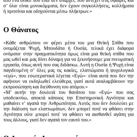
από ένα υλικό που εδώ δεν υ­πάρχει, που αντέχει στις σφαίρες και
σ’ όλα∙ εί­ναι μονοκόμματα, δεν έχουν συγκολλήσεις, κολ­λήματα
ή πριτσίνια και οδηγούνται μέσω πλή­κ­τρων.»
O Θάνατος
«Κάθε ανθρώπινο ον φέρει μέσα του μια Θε­ϊκή Σπίθα που
ονομάζεται Ψυχή, Μπουδάτα ή Ου­σία, τελικά έχει διάφορα
ονόματα∙ στην πραγ­μα­τικότητα όμως είναι μια θεϊκή σπίθα που
μας ω­θεί και μας δίνει δύναμη για να ξεκινήσουμε μια πνευματική
εργασία, ό­πως αυτή που σας δι­δά­σκω. Αυτή η Ουσία ή Ψυχή είναι
παγιδευ­μέ­νη σ’ όλες μας τις κα­κίες, ελαττώματα ή ψυχο­λο­γι­κά
«εγώ», που ε­σω­τεριστικά λέγεται «Εγώ»∙ είναι αυτά που δεν την
αφήνουν να εκδηλωθεί ελεύθερα, για­τί αυτά αναλαμβάνουν την
εκπρο­σώ­πηση και διεύθυνση του ατόμου.»
«Μ’ αυτήν την δουλειά του θανάτου του «Εγώ» που σας
υποδεικνύω, αποκτά κάποιος την Ε­πιστη­μο­νική Αγνότητα και
μαθαίνει ν’ αγα­πά την Αν­θρωπότητα. Αυτός που δεν δουλεύει με
την διάλυση των ελατ­τω­μάτων, δεν μπορεί ποτέ να φθάσει στην
Α­γνότητα ούτε μπορεί ποτέ να φθάσει να αισθαν­θεί αγάπη για
τους άλλους, γιατί δεν αγαπά τον εαυτό του.»