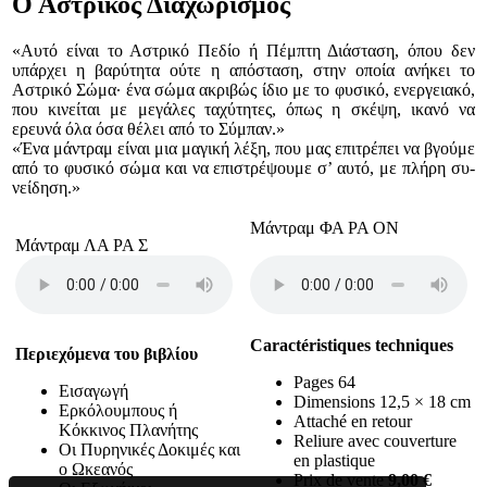
Ο Αστρικός Διαχωρισμός
«Αυτό είναι το Αστρικό Πεδίο ή Πέμπτη Διάσταση, όπου δεν
υπάρχει η βαρύτητα ούτε η απόσταση, στην οποία ανήκει το
Αστρικό Σώμα∙ ένα σώμα ακριβώς ίδιο με το φυσικό, ενεργεια­κό,
που κινείται με μεγάλες ταχύτη­τες, όπως η σκέψη, ικανό να
ερευνά όλα όσα θέλει από το Σύμπαν.»
«Ένα μάν­τραμ είναι μια μαγι­κή λέξη, που μας επιτρέπει να βγούμε
από το φυσικό σώ­μα και να ε­πι­στρέ­ψουμε σ’ αυ­τό, με πλήρη συ­
νείδηση.»
Μάντραμ ΦΑ ΡΑ ΟΝ
Μάντραμ ΛΑ ΡΑ Σ
Caractéristiques techniques
Περιεχόμενα του βιβλίου
Pages 64
Εισαγωγή
Dimensions 12,5 × 18 cm
Ερκόλουμπους ή
Attaché en retour
Κόκκινος Πλανήτης
Reliure avec couverture
Οι Πυρηνικές Δοκιμές και
en plastique
ο Ωκεανός
Prix de vente
9,00 €