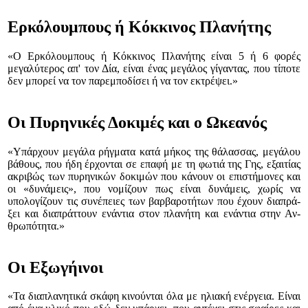
Ερκόλουμπους ή Κόκκινος Πλανήτης
«Ο Ερκόλουμπους ή Κόκκινος Πλανήτης είναι 5 ή 6 φορές
μεγαλύτερος απ' τον Δία, είναι ένας μεγάλος γίγαντας, που τίποτε
δεν μπορεί να τον παρεμποδίσει ή να τον εκτρέψει.»
Οι Πυρηνικές Δοκιμές και ο Ωκεανός
«Υπάρχουν μεγάλα ρήγματα κατά μήκος της θά­λασ­σας, μεγάλου
βάθους, που ήδη έρχονται σε ε­πα­φή με τη φωτιά της Γης, εξαιτίας
α­κρι­βώς των πυρηνικών δοκιμών που κά­νουν οι επι­στή­μονες και
οι «δυνάμεις», που νομίζουν πως εί­ναι δυ­νά­μεις, χωρίς να
υπολογίζουν τις συ­νέ­πει­ες των βαρβαρο­τή­των που έχουν δια­πρά­
ξει και δια­πράτ­τουν ε­νά­ντια στον πλα­νή­τη και ενάντια στην Αν­
θρω­πό­τητα.»
Οι Εξωγήινοι
«Τα διαπλανητικά σκάφη κινούνται όλα με ηλια­κή ενέργεια. Είναι